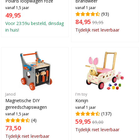
PolarB loopwagen roze
Brandweer
vanaf 1,5 jaar
vanaf 1 jaar
49,95
(93)
84,95
99,95
Voor 23:59u besteld, dinsdag
in huis!
Tijdelijk niet leverbaar
Janod
I'm toy
Magnetische DIY
Konijn
gereedschapswagen
vanaf 1 jaar
(137)
vanaf 1,5 jaar
(4)
59,95
69,00
73,50
Tijdelijk niet leverbaar
Tijdelijk niet leverbaar