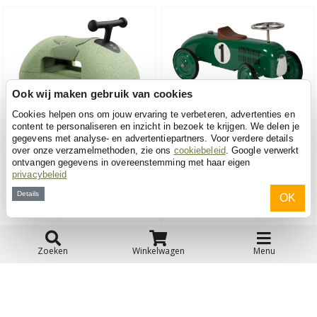
Ook wij maken gebruik van cookies
Scoot and Ride
Racing Team
Cookies helpen ons om jouw ervaring te verbeteren, advertenties en
My First green
Green Shadow Racer limited
content te personaliseren en inzicht in bezoek te krijgen. We delen je
gegevens met analyse- en advertentiepartners. Voor verdere details
edition
Vanaf 6 maanden
over onze verzamelmethoden, zie ons
cookiebeleid
. Google verwerkt
79,90
Vanaf 1 jaar
ontvangen gegevens in overeenstemming met haar eigen
(6)
privacybeleid
Voor 23:59u besteld, dinsdag
89,95
in huis!
Details
OK
Tijdelijk niet leverbaar
Zoeken
Winkelwagen
Menu
Verder zoeken