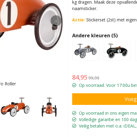
kg dragen. Maak deze opvallende
naamsticker.
Actie:
Stickerset (2st) met eige
›
Andere kleuren (5)
84,95
99,95
o Roller
Voor ki
Op voorraad. Voor 17:00u bes
Op voorraad in ons eigen ma
Volledige garantie en 100 dag
Veilig betalen met o.a. iDEAL,