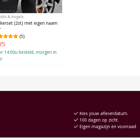
dits & Angels
ckerset (2st) met eigen naam
T
(5)
95
r 14:00u besteld, morgen in
s!
Kies jouw afleverdatum.
100 dagen op zicht.
Eigen magazijn en voorraad.