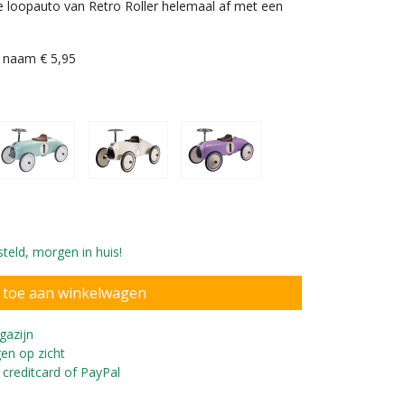
 loopauto van Retro Roller helemaal af met een
n naam € 5,95
nderen vanaf 1 jaar
teld, morgen in huis!
gazijn
en op zicht
 creditcard of PayPal