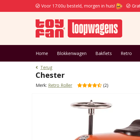
Voor 17:00u besteld, morgen in huis!
Grat
Home
Blokkenwagen
Bakfiets
Retro
Terug
Chester
Merk:
Retro Roller
(2)