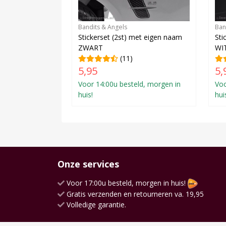
Bandits & Angels
Ban
Stickerset (2st) met eigen naam
Sti
ZWART
WI
(11)
5,95
5,
Voor 14:00u besteld, morgen in
Voo
huis!
hui
Onze services
Voor 17:00u besteld, morgen in huis!
Gratis verzenden en retourneren va. 19,95
Volledige garantie.