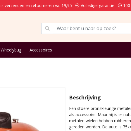
is verzenden en retourneren va. 19,95
Volledige garantie
100 
Wheelybug
Accessoires
Beschrijving
Een stoere bronskleurige metalen
als accessoire. Maar hij is er na
metalen wielen hebben rubberen 
gereden worden. De auto is 75x