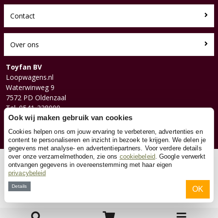
Contact
Over ons
Toyfan BV
Loopwagens.nl
Waterwinweg 9
7572 PD Oldenzaal
Tel. 0541-228000
Facebook
Ook wij maken gebruik van cookies
Instagram
Cookies helpen ons om jouw ervaring te verbeteren, advertenties en
content te personaliseren en inzicht in bezoek te krijgen. We delen je
gegevens met analyse- en advertentiepartners. Voor verdere details
over onze verzamelmethoden, zie ons
cookiebeleid
. Google verwerkt
© 2026 Toyfan BV
ontvangen gegevens in overeenstemming met haar eigen
Algemene voorwaarden
Disclaimer
Privacy
Cookies
privacybeleid
Details
OK