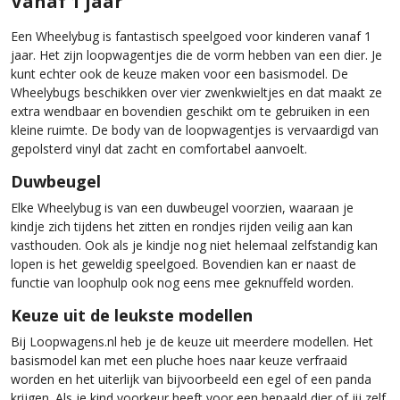
Vanaf 1 jaar
Een Wheelybug is fantastisch speelgoed voor kinderen vanaf 1
jaar. Het zijn loopwagentjes die de vorm hebben van een dier. Je
kunt echter ook de keuze maken voor een basismodel. De
Wheelybugs beschikken over vier zwenkwieltjes en dat maakt ze
extra wendbaar en bovendien geschikt om te gebruiken in een
kleine ruimte. De body van de loopwagentjes is vervaardigd van
gepolsterd vinyl dat zacht en comfortabel aanvoelt.
Duwbeugel
Elke Wheelybug is van een duwbeugel voorzien, waaraan je
kindje zich tijdens het zitten en rondjes rijden veilig aan kan
vasthouden. Ook als je kindje nog niet helemaal zelfstandig kan
lopen is het geweldig speelgoed. Bovendien kan er naast de
functie van loophulp ook nog eens mee geknuffeld worden.
Keuze uit de leukste modellen
Bij Loopwagens.nl heb je de keuze uit meerdere modellen. Het
basismodel kan met een pluche hoes naar keuze verfraaid
worden en het uiterlijk van bijvoorbeeld een egel of een panda
krijgen. Als je kind voorkeur heeft voor een bepaald dier of jij zelf