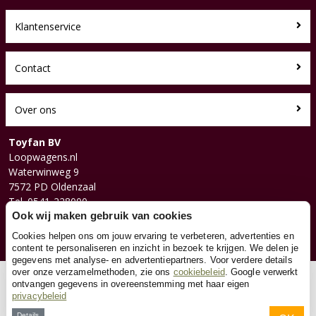
Klantenservice
Contact
Over ons
Toyfan BV
Loopwagens.nl
Waterwinweg 9
7572 PD Oldenzaal
Tel. 0541-228000
Ook wij maken gebruik van cookies
Facebook
Instagram
Cookies helpen ons om jouw ervaring te verbeteren, advertenties en
content te personaliseren en inzicht in bezoek te krijgen. We delen je
gegevens met analyse- en advertentiepartners. Voor verdere details
over onze verzamelmethoden, zie ons
cookiebeleid
. Google verwerkt
© 2026 Toyfan BV
ontvangen gegevens in overeenstemming met haar eigen
privacybeleid
Algemene voorwaarden
Disclaimer
Privacy
Cookies
Details