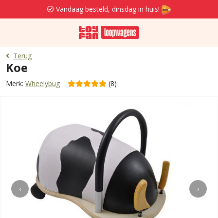
Vandaag besteld, dinsdag in huis!
Terug
Koe
Merk:
Wheelybug
(8)
‹
›