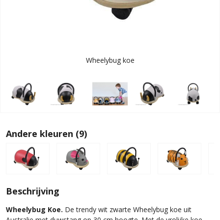
Wheelybug koe
Andere kleuren (9)
Beschrijving
Wheelybug Koe.
De trendy wit zwarte Wheelybug koe uit
Australie met duwstang op 30 cm hoogte. Met de vrolijke koe