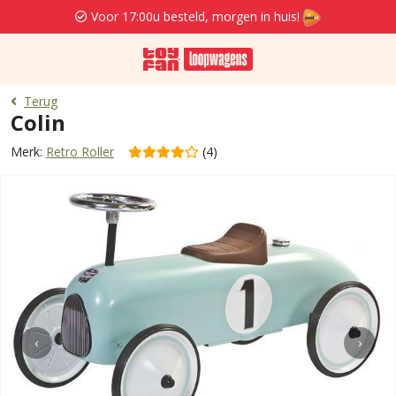
Voor 17:00u besteld, morgen in huis!
Terug
Colin
Merk:
Retro Roller
(4)
‹
›