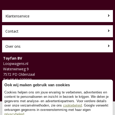
Klantenservice
Contact
Over ons
Toyfan BV
Loopwagens.nl
Waterwinweg 9
7572 PD Oldenzaal
Tel. 0541-228000
Facebook
Ook wij maken gebruik van cookies
Instagram
Cookies helpen ons om jouw ervaring te verbeteren, advertenties en
content te personaliseren en inzicht in bezoek te krijgen. We delen je
gegevens met analyse- en advertentiepartners. Voor verdere details
over onze verzamelmethoden, zie ons
cookiebeleid
. Google verwerkt
© 2026 Toyfan BV
ontvangen gegevens in overeenstemming met haar eigen
privacybeleid
Algemene voorwaarden
Disclaimer
Privacy
Cookies