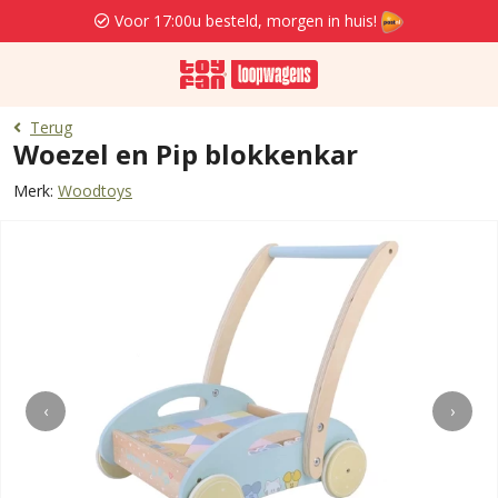
Voor 17:00u besteld, morgen in huis!
Terug
Woezel en Pip blokkenkar
Merk:
Woodtoys
‹
›