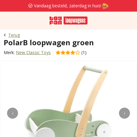
Vandaag besteld, zaterdag in huis!
Terug
PolarB loopwagen groen
Merk:
New Classic Toys
(1)
‹
›