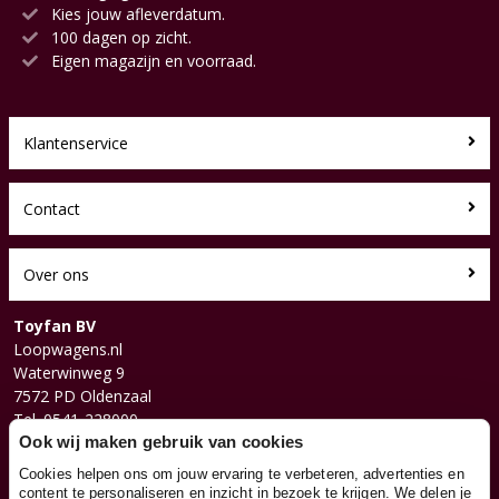
Kies jouw afleverdatum.
100 dagen op zicht.
Eigen magazijn en voorraad.
Klantenservice
Contact
Over ons
Toyfan BV
Loopwagens.nl
Waterwinweg 9
7572 PD Oldenzaal
Tel. 0541-228000
Facebook
Ook wij maken gebruik van cookies
Instagram
Cookies helpen ons om jouw ervaring te verbeteren, advertenties en
content te personaliseren en inzicht in bezoek te krijgen. We delen je