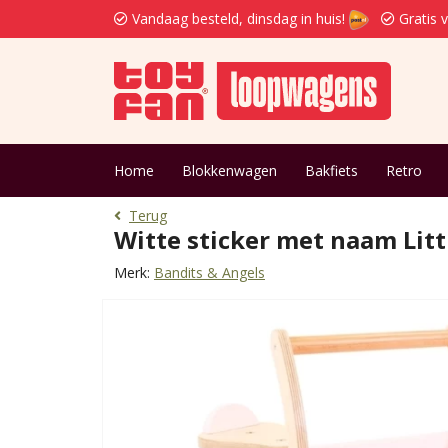
Vandaag besteld, dinsdag in huis!
Gratis 
Home
Blokkenwagen
Bakfiets
Retro
Terug
Witte sticker met naam Litt
Merk:
Bandits & Angels