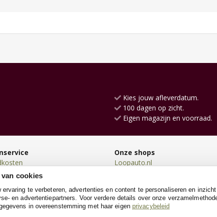
Kies jouw afleverdatum.
100 dagen op zicht.
Eigen magazijn en voorraad.
nservice
Onze shops
dkosten
Loopauto.nl
en
Loopfietsen.nl
 van cookies
en
Knikkerbaanxl.nl
rvaring te verbeteren, advertenties en content te personaliseren en inzicht
n
Driewielers.nl
se- en advertentiepartners. Voor verdere details over onze verzamelmethod
neren
Poppenhuis.nl
 gegevens in overeenstemming met haar eigen
privacybeleid
e
Poppenwagen.nl