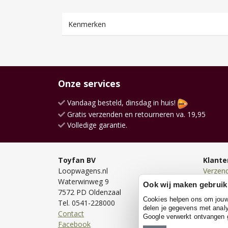
Kenmerken
Onze services
Vandaag besteld, dinsdag in huis!
Gratis verzenden en retourneren va. 19,95
Volledige garantie.
Toyfan BV
Klante
Loopwagens.nl
Verzen
Waterwinweg 9
Bezorg
Ook wij maken gebruik
7572 PD Oldenzaal
Bestell
Cookies helpen ons om jouw e
Tel. 0541-228000
Betale
delen je gegevens met analy
Contact
Retour
Google verwerkt ontvangen
Facebook
Garanti