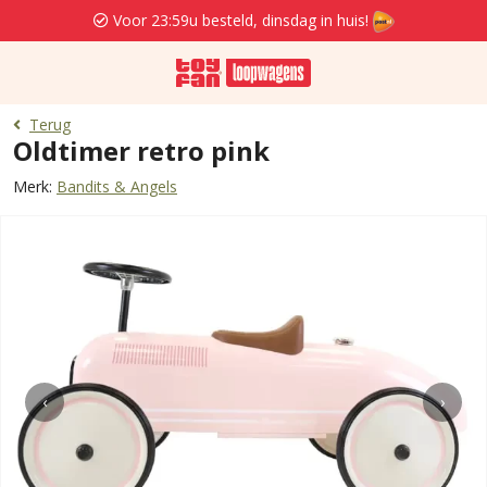
Voor 23:59u besteld, dinsdag in huis!
Terug
Oldtimer retro pink
Merk:
Bandits & Angels
‹
›