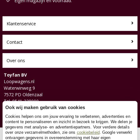
Eigen magazijn en voorraad.
Klantenservice
Contact
Over ons
Toyfan BV
Loopwagens.nl
Waterwinweg 9
7572 PD Oldenzaal
Tel. 0541-228000
Facebook
Ook wij maken gebruik van cookies
Instagram
Cookies helpen ons om jouw ervaring te verbeteren, advertenties en
content te personaliseren en inzicht in bezoek te krijgen. We delen je
gegevens met analyse- en advertentiepartners. Voor verdere details
over onze verzamelmethoden, zie ons
cookiebeleid
. Google verwerkt
© 2026 Toyfan BV
ontvangen gegevens in overeenstemming met haar eigen